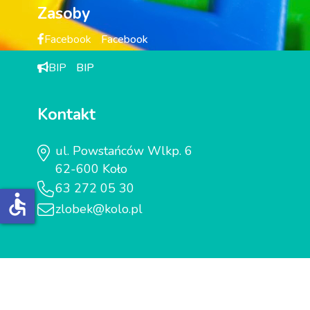
Zasoby
Facebook
Facebook
BIP
BIP
Kontakt
ul. Powstańców Wlkp. 6
62-600 Koło
63 272 05 30
accessible
zlobek@kolo.pl
© 2025 Żłobek Miejski w Kole | Marcin