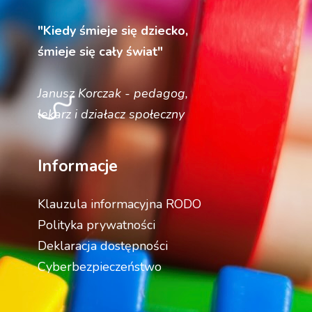
"Kiedy śmieje się dziecko,
śmieje się cały świat"
Janusz Korczak - pedagog,
lekarz i działacz społeczny
Informacje
Klauzula informacyjna RODO
Polityka prywatności
Deklaracja dostępności
Cyberbezpieczeństwo