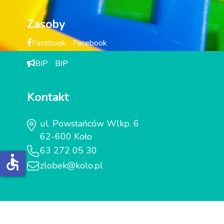
Zasoby
Facebook
Facebook
BIP
BIP
Kontakt
ul. Powstańców Wlkp. 6
62-600 Koło
63 272 05 30
accessible
zlobek@kolo.pl