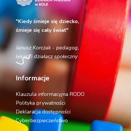
"Kiedy śmieje się dziecko,
śmieje się cały świat"
Janusz Korczak - pedagog,
lekarz i działacz społeczny
Informacje
Klauzula informacyjna RODO
Polityka prywatności
Deklaracja dostępności
Cyberbezpieczeństwo