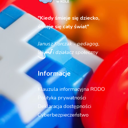
"Kiedy śmieje się dziecko,
śmieje się cały świat"
Janusz Korczak - pedagog,
lekarz i działacz społeczny
Informacje
Klauzula informacyjna RODO
Polityka prywatności
Deklaracja dostępności
Cyberbezpieczeństwo