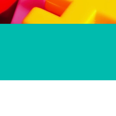
© 2025 Żłobek Miejski w Kole | Marcin Żyliński