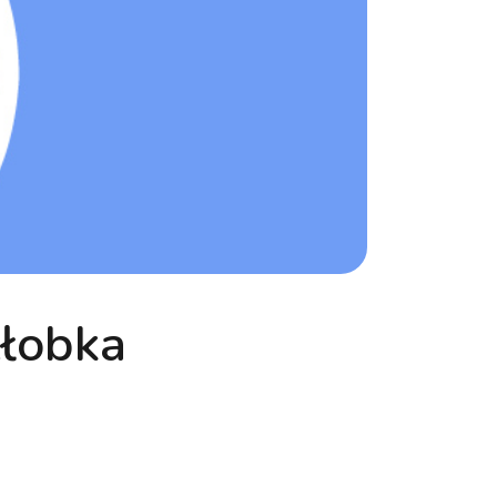
Żłobka